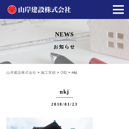
NEWS
お知らせ
山岸建設株式会社
>
施工実績
>
O邸
>
nkj
nkj
2018/01/23