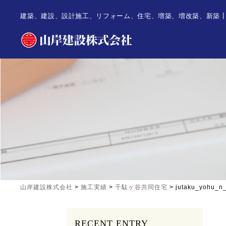
建築、建設、設計施工、リフォーム、住宅、増築、増改築、新築
山岸建設株式会社
>
施工実績
>
千駄ヶ谷共同住宅
>
jutaku_yohu_n
RECENT ENTRY