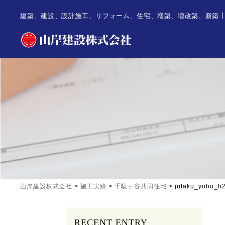
建築、建設、設計施工、リフォーム、住宅、増築、増改築、新築
山岸建設株式会社
>
施工実績
>
千駄ヶ谷共同住宅
>
jutaku_yohu_h
RECENT ENTRY