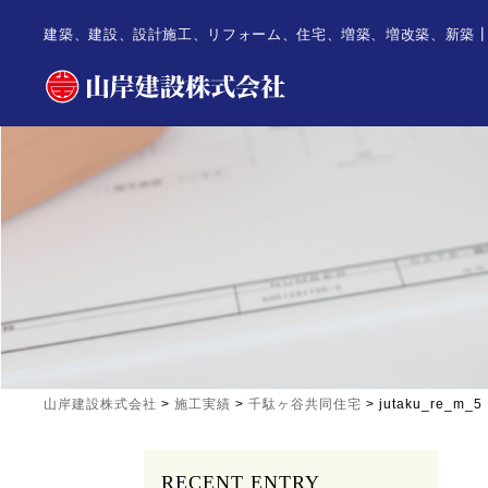
建築、建設、設計施工、リフォーム、住宅、増築、増改築、新築
山岸建設株式会社
>
施工実績
>
千駄ヶ谷共同住宅
>
jutaku_re_m_5
RECENT ENTRY