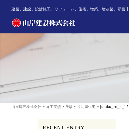
建築、建設、設計施工、リフォーム、住宅、増築、増改築、新築
山岸建設株式会社
>
施工実績
>
千駄ヶ谷共同住宅
>
jutaku_re_k_12
RECENT ENTRY