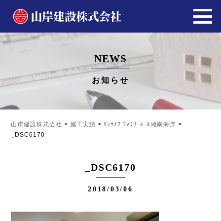
NEWS
お知らせ
山岸建設株式会社
>
施工実績
>
ｻﾝﾗｲﾌ ﾌｧﾐﾘｰﾎｰﾙ湘南海岸
>
_DSC6170
_DSC6170
2018/03/06