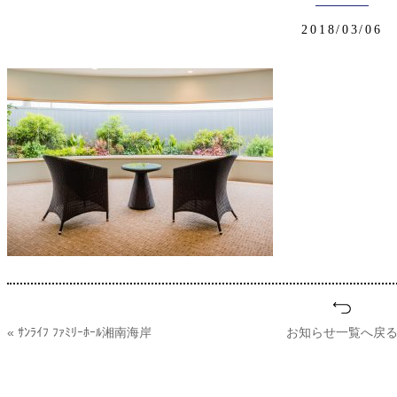
2018/03/06
« ｻﾝﾗｲﾌ ﾌｧﾐﾘｰﾎｰﾙ湘南海岸
お知らせ一覧へ戻