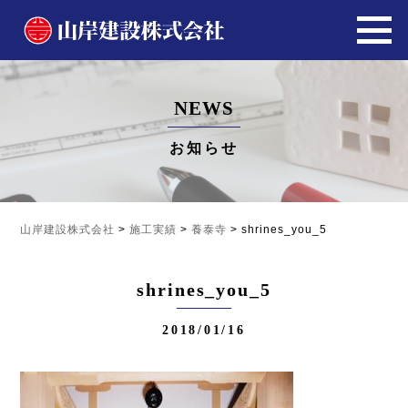
NEWS
お知らせ
山岸建設株式会社
>
施工実績
>
養泰寺
>
shrines_you_5
shrines_you_5
2018/01/16